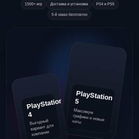
1500+ игр
Доставка и установка
PS4 и PS5
5-й заказ бесплатно
P
layS
tation
Pl
a
y
St
ati
o
n
5
Максимум
графики и новые
4
Выгодный
хиты
вариант для
компании